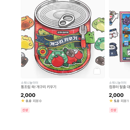
소워니놀이터
소워니놀이터
통조림 쏙! 개구리 키우기
컴퓨터 탈출 
2,000
2,000
★
★
0.0
리뷰
0
5.0
리뷰
1
신상
신상