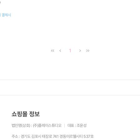
0
지 결제시
1
쇼핑몰 정보
법인명(상호) : (주)플레이스튜디오
대표 : 조윤성
주소 : 경기도 김포시 태장로 741 경동미르웰시티 537호