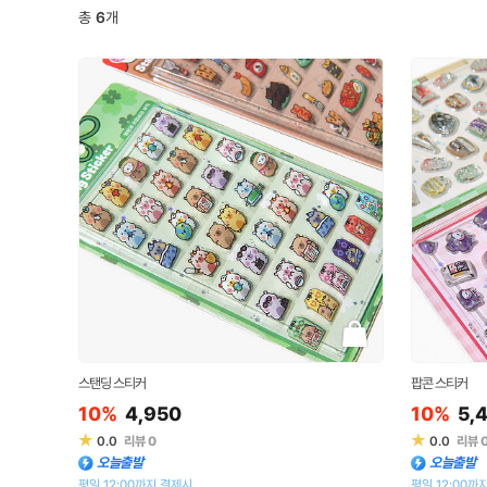
총
6
개
스탠딩 스티커
팝콘 스티커
10%
4,950
10%
5,
★
★
0.0
리뷰
0
0.0
리뷰
오늘출발
오늘출발
평일 12:00까지 결제시
평일 12:00까