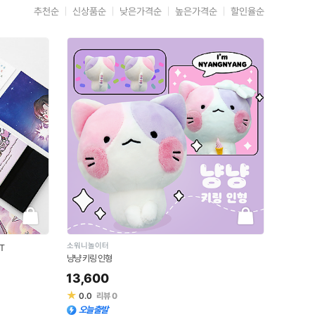
추천순
신상품순
낮은가격순
높은가격순
할인율순
소워니놀이터
T
냥냥 키링 인형
13,600
★
0.0
리뷰
0
오늘출발