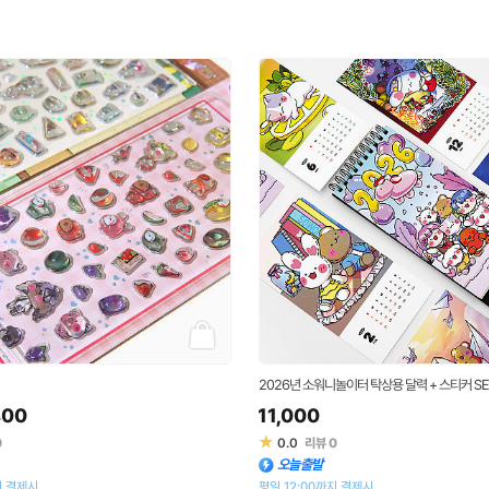
2026년 소워니놀이터 탁상용 달력 + 스티커 SE
400
11,000
★
0
0.0
리뷰
0
오늘출발
지 결제시
평일 12:00까지 결제시