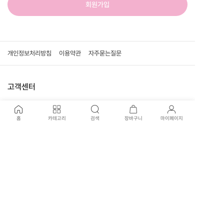
회원가입
개인정보처리방침
이용약관
자주묻는질문
고객센터
070-4242-2054
홈
카테고리
검색
장바구니
마이페이지
운영시간
09:30 - 16:00
점심시간
12:00 - 13:00
주말,공휴일 휴무
1:1문의하기
채팅상담