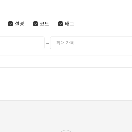
설명
코드
태그
~